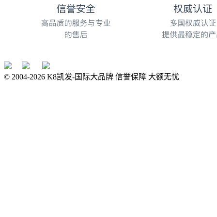
© 2004-
2026
K8凯发-国际大品牌 信誉保障 大额无忧