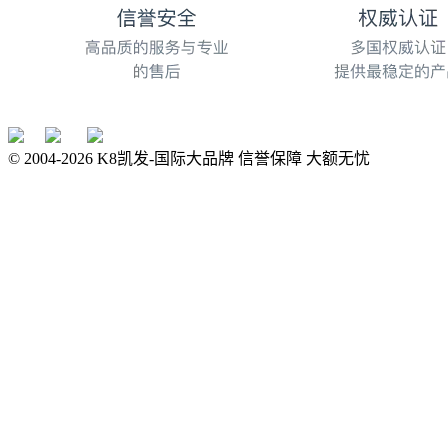
© 2004-
2026
K8凯发-国际大品牌 信誉保障 大额无忧