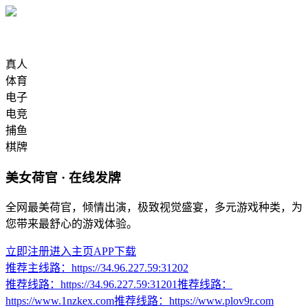
真人
体育
电子
电竞
捕鱼
棋牌
美女荷官 · 在线发牌
全网最美荷官，倾情出演，极致视觉盛宴，多元游戏种类，为
您带来最舒心的游戏体验。
立即注册
进入主页
APP下载
推荐主线路：
https://34.96.227.59:31202
推荐线路：
https://34.96.227.59:31201
推荐线路：
https://www.1nzkex.com
推荐线路：
https://www.plov9r.com