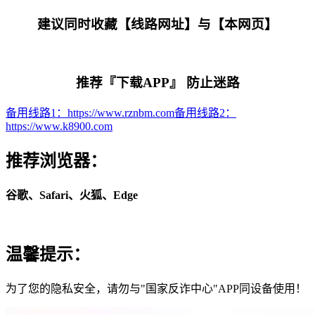
建议同时收藏【线路网址】与【本网页】
推荐『下载APP』 防止迷路
备用线路
1
：
https://www.rznbm.com
备用线路
2
：
https://www.k8900.com
推荐浏览器：
谷歌、Safari、火狐、Edge
温馨提示：
为了您的隐私安全，请勿与"国家反诈中心"APP同设备使用！